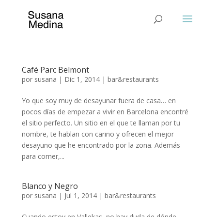
Café Parc Belmont
por
susana
|
Dic 1, 2014
|
bar&restaurants
Yo que soy muy de desayunar fuera de casa… en
pocos días de empezar a vivir en Barcelona encontré
el sitio perfecto. Un sitio en el que te llaman por tu
nombre, te hablan con cariño y ofrecen el mejor
desayuno que he encontrado por la zona. Además
para comer,...
Blanco y Negro
por
susana
|
Jul 1, 2014
|
bar&restaurants
Cuando estoy en Vallekas, no hay duda de dónde