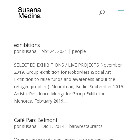
exhibitions
por
susana
|
Abr 24, 2021
|
people
SELECTED EXHIBITIONS / LIVE PROJECTS November
2019. Group exhibition for Noborders (Social Art
Exhibition to raise funds and awareness about the
refugee problem). Neurotitan, Berlin. September 2019.
Artistic Residence Mongofre Group Exhibition.
Menorca. February 2019....
Café Parc Belmont
por
susana
|
Dic 1, 2014
|
bar&restaurants
Yo que soy muy de desayunar fuera de casa… en